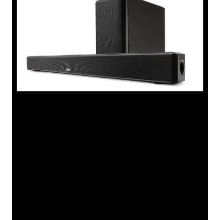
Product omschrijving
Sluit de soundbar simpelweg aan op je tv en je hebt in een
handomdraai de beschikking over krachtige en dynamische
audio voor al je favoriete tv-shows, films, games en muziek.
Denons DHT-S514 soundbar-speakersysteem voor
thuisbioscopen levert een rijk en kamervullend geluid. De
soundbar heeft een hoog installatie- en gebruiksgemak en
tovert iedere tv moeiteloos om in een home-
entertainmentsysteem. Het systeem levert niet alleen een