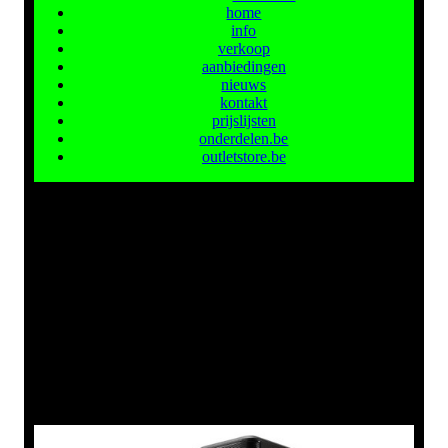
home
info
verkoop
aanbiedingen
nieuws
kontakt
prijslijsten
onderdelen.be
outletstore.be
Soundbar DHT-S514
:549,00 €