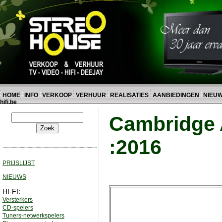
HOME
INFO
VERKOOP
VERHUUR
REALISATIES
AANBIEDINGEN
NIEU
hifi.be
Cambridge 
:2016
PRIJSLIJST
NIEUWS
HI-FI:
Versterkers
CD-spelers
Tuners-netwerkspelers