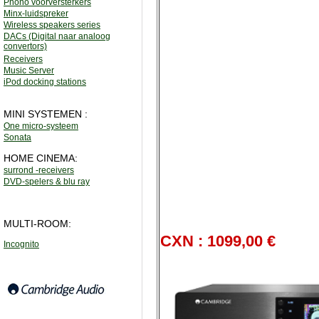
Phono voorversterkers
Minx-luidspreker
Wireless speakers series
DACs (Digital naar analoog
convertors)
Receivers
Music Server
iPod docking stations
MINI SYSTEMEN :
One micro-systeem
Sonata
HOME CINEMA:
surrond -receivers
DVD-spelers & blu ray
MULTI-ROOM:
CXN : 1099,00 €
Incognito