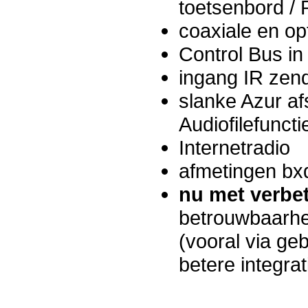
toetsenbord /
coaxiale en opt
Control Bus in 
ingang IR zen
slanke Azur af
Audiofilefuncti
Internetradio
afmetingen bx
nu met verbe
betrouwbaarhei
(vooral via ge
betere integrat