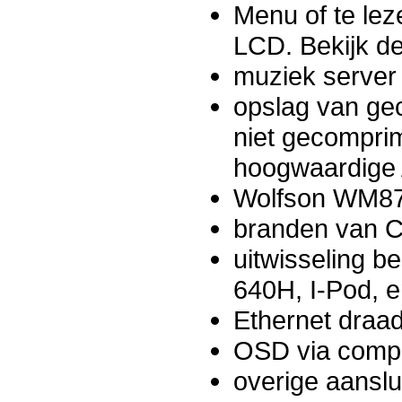
Menu of te lez
LCD. Bekijk de
muziek server
opslag van ge
niet gecomprim
hoogwaardige 
Wolfson WM87
branden van
uitwisseling b
640H, I-Pod, e
Ethernet draad
OSD via compo
overige aanslu