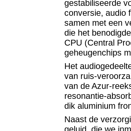
gestabiliseerde v
conversie, audio f
samen met een ven
die het benodigd
CPU (Central Pro
geheugenchips m
Het audiogedeelte
van ruis-veroorza
van de Azur-reek
resonantie-absor
dik aluminium fro
Naast de verzorg
geluid, die we i