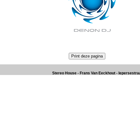
Stereo House - Frans Van Eeckhout - Iepersestraat