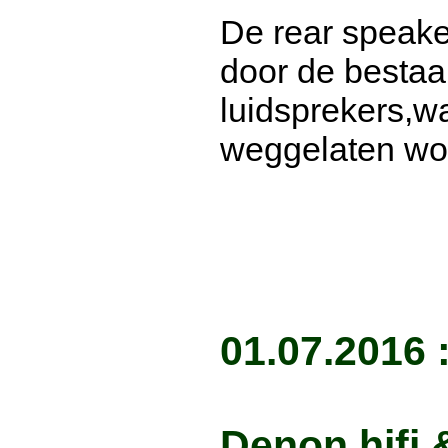
De rear speak
door de besta
luidsprekers,w
weggelaten wor
01.07.2016
Denon hifi 