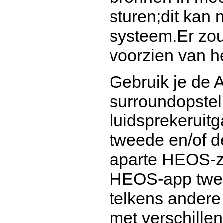
sturen;dit kan 
systeem.Er zo
voorzien van 
Gebruik je de A
surroundopstel
luidsprekeruit
tweede en/of de
aparte HEOS-zo
HEOS-app twee 
telkens ander
met verschille