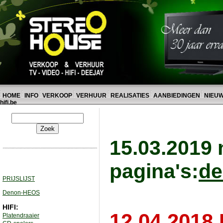
HOME
INFO
VERKOOP
VERHUUR
REALISATIES
AANBIEDINGEN
NIEU
hifi.be
15.03.2019
pagina's:
d
PRIJSLIJST
Denon-HEOS
HIFI:
12.04.2018
Platendraaier