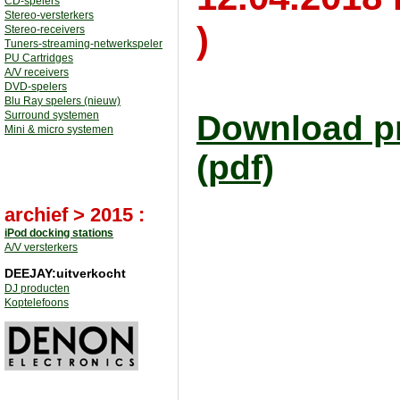
CD-spelers
Stereo-versterkers
)
Stereo-receivers
Tuners-streaming-netwerkspeler
PU Cartridges
A/V receivers
DVD-spelers
Blu Ray spelers (nieuw)
Surround systemen
Download pri
Mini & micro systemen
(pdf)
archief > 2015 :
iPod docking stations
A/V versterkers
DEEJAY:uitverkocht
DJ producten
Koptelefoons