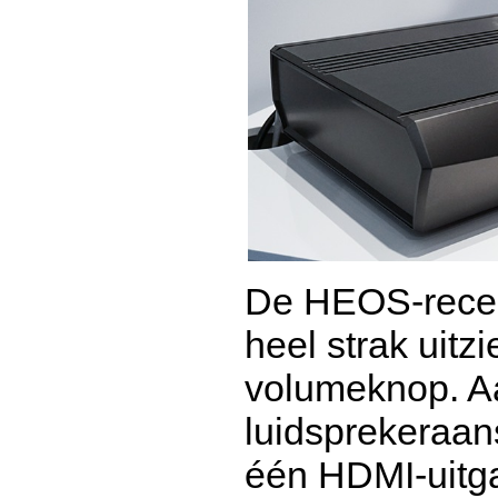
De HEOS-receiv
heel strak uitz
volumeknop. Aa
luidsprekeraan
één HDMI-uitga