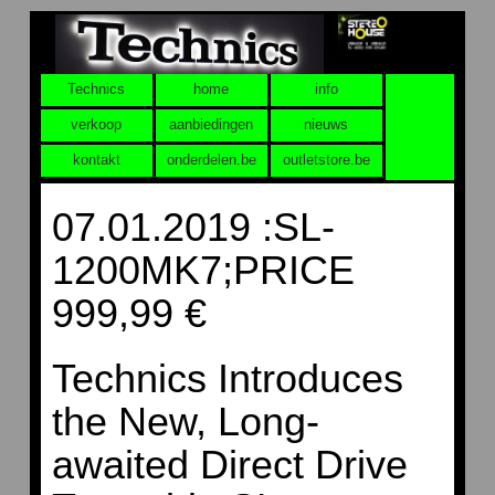
Technics
home
info
verkoop
aanbiedingen
nieuws
kontakt
onderdelen.be
outletstore.be
07.01.2019 :SL-
1200MK7;PRICE
999,99 €
Technics Introduces
the New, Long-
awaited Direct Drive