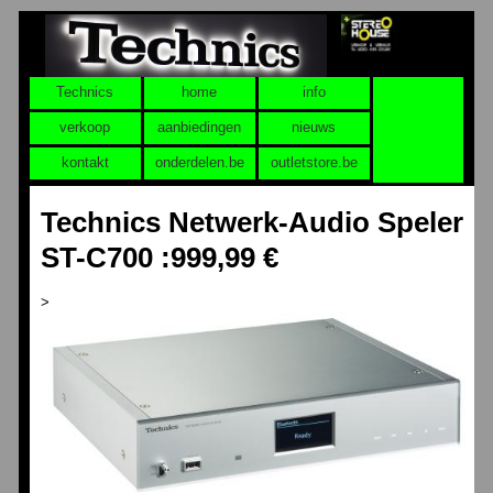
Technics
home
info
verkoop
aanbiedingen
nieuws
kontakt
onderdelen.be
outletstore.be
Technics Netwerk-Audio Speler
ST-C700 :999,99 €
>