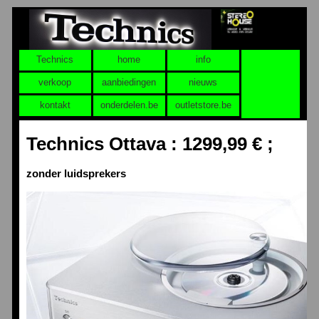
Technics
home
info
verkoop
aanbiedingen
nieuws
kontakt
onderdelen.be
outletstore.be
Technics Ottava : 1299,99 € ;
zonder luidsprekers