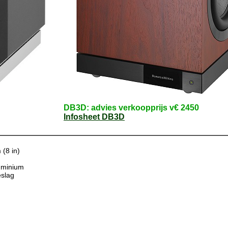
DB3D: advies verkoopprijs v€ 2450
Infosheet DB3D
(8 in)
uminium
slag