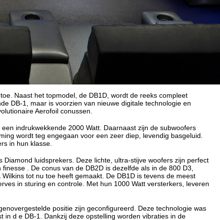
 toe. Naast het topmodel, de DB1D, wordt de reeks compleet
 DB-1, maar is voorzien van nieuwe digitale technologie en
lutionaire Aerofoil conussen.
1D een indrukwekkende 2000 Watt. Daarnaast zijn de subwoofers
orming wordt teg engegaan voor een zeer diep, levendig basgeluid.
rs in hun klasse.
 Diamond luidsprekers. Deze lichte, ultra-stijve woofers zijn perfect
finesse . De conus van de DB2D is dezelfde als in de 800 D3,
& Wilkins tot nu toe heeft gemaakt. De DB1D is tevens de meest
erves in sturing en controle. Met hun 1000 Watt versterkers, leveren
egenovergestelde positie zijn geconfigureerd. Deze technologie was
in d e DB-1. Dankzij deze opstelling worden vibraties in de