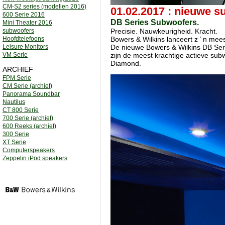
CM-S2 series (modellen 2016)
01.02.2017 : nieuwe s
600 Serie 2016
DB Series Subwoofers.
Mini Theater 2016
subwoofers
Precisie. Nauwkeurigheid. Kracht.
Hoofdtelefoons
Bowers & Wilkins lanceert z ’ n mees
Leisure Monitors
De nieuwe Bowers & Wilkins DB Serie
VM Serie
zijn de meest krachtige actieve subw
Diamond.
ARCHIEF
FPM Serie
CM Serie (archief)
Panorama Soundbar
Nautilus
CT 800 Serie
700 Serie (archief)
600 Reeks (archief)
300 Serie
XT Serie
Computerspeakers
Zeppelin iPod speakers