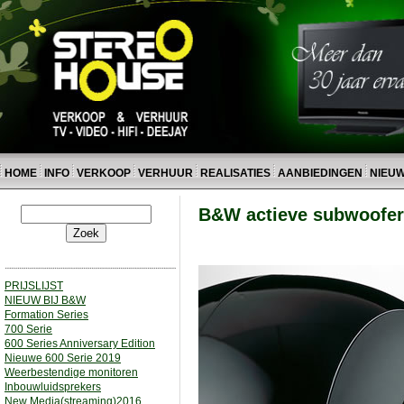
HOME
INFO
VERKOOP
VERHUUR
REALISATIES
AANBIEDINGEN
NIEU
B&W actieve subwoofer
PRIJSLIJST
NIEUW BIJ B&W
Formation Series
700 Serie
600 Series Anniversary Edition
Nieuwe 600 Serie 2019
Weerbestendige monitoren
Inbouwluidsprekers
New Media(streaming)2016