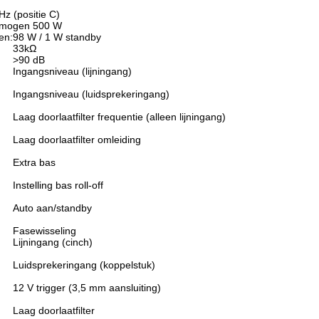
Hz (positie C)
rmogen 500 W
en:
98 W / 1 W standby
33kΩ
>90 dB
Ingangsniveau (lijningang)
Ingangsniveau (luidsprekeringang)
Laag doorlaatfilter frequentie (alleen lijningang)
Laag doorlaatfilter omleiding
Extra bas
Instelling bas roll-off
Auto aan/standby
Fasewisseling
Lijningang (cinch)
Luidsprekeringang (koppelstuk)
12 V trigger (3,5 mm aansluiting)
Laag doorlaatfilter