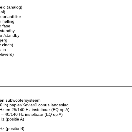
eid (analog)
aal)
orlaatfilter
r helling
r fase
/standby
len/standby
ggerg
x cinch)
u in
leverd)
oten subwoofersysteem
 in) papier/Kevlar® conus langeslag
 Hz en 25/140 Hz instelbaar (EQ op A)
 – 40/140 Hz instelbaar (EQ op A)
Hz (positie A)
Hz (positie B)