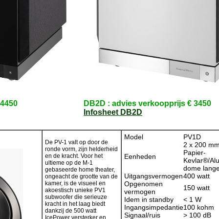
 4450
DB2D : advies verkoopprijs € 3450
Infosheet DB2D
Model
PV1D
De PV-1 valt op door de
2 x 200 mm 
ronde vorm, zijn helderheid
Papier-
en de kracht. Voor het
Eenheden
Kevlar®/Al
ultieme op de M-1
dome lange
gebaseerde home theater,
Uitgangsvermogen
400 watt
ongeacht de grootte van de
kamer, is de visueel en
Opgenomen
150 watt
akoestisch unieke PV1
vermogen
subwoofer die serieuze
Idem in standby
< 1 W
kracht in het laag biedt
Ingangsimpedantie
100 kohm
dankzij de 500 watt
Signaal/ruis
> 100 dB
IcePower versterker en