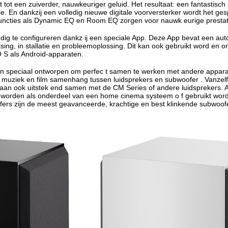
t tot een zuiverder, nauwkeuriger geluid. Het resultaat: een fantastisch 
le. En dankzij een volledig nieuwe digitale voorversterker wordt het ge
cties als Dynamic EQ en Room EQ zorgen voor nauwk eurige prestatie
udig te configureren dankz ij een speciale App. Deze App bevat een aut
sing, in stallatie en probleemoplossing. Dit kan ook gebruikt word en
O S als Android-apparaten.
n speciaal ontworpen om perfec t samen te werken met andere apparatu
uziek en film samenhang tussen luidsprekers en subwoofer . Vanzelfs
an ook uitstek end samen met de CM Series of andere luidsprekers. Alle
 worden als onderdeel van een home cinema systeem o f gebruikt worde
ers zijn de meest geavanceerde, krachtige en best klinkende subwoofe