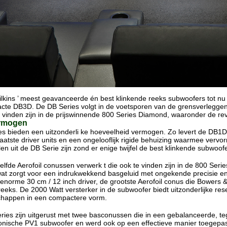
kins ’ meest geavanceerde én best klinkende reeks subwoofers tot nu
e DB3D. De DB Series volgt in de voetsporen van de grensverleggende
vinden zijn in de prijswinnende 800 Series Diamond, waaronder de revo
ermogen
ries bieden een uitzonderli ke hoeveelheid vermogen. Zo levert de DB
aatste driver units en een ongelooflijk rigide behuizing waarmee verv
n uit de DB Serie zijn zond er enige twijfel de best klinkende subwoofe
lfde Aerofoil conussen verwerk t die ook te vinden zijn in de 800 Series
at zorgt voor een indrukwekkend basgeluid met ongekende precisie en 
 enorme 30 cm / 12 inch driver, de grootste Aerofoil conus die Bowers 
reeks. De 2000 Watt versterker in de subwoofer biedt uitzonderlijke res
happen in een compactere vorm.
eries zijn uitgerust met twee basconussen die in een gebalanceerde, t
conische PV1 subwoofer en werd ook op een effectieve manier toegepast 