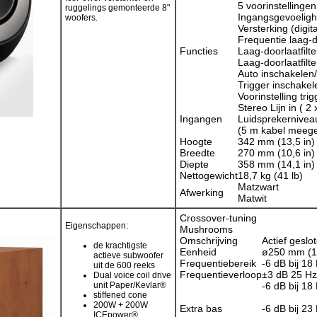
5 voorinstellingen
ruggelings gemonteerde 8"
Ingangsgevoeligh
woofers.
Versterking (digit
Frequentie laag-do
Functies
Laag-doorlaatfilte
Laag-doorlaatfilte
Auto inschakelen
Trigger inschake
Voorinstelling tri
Stereo Lijn in ( 2 
Ingangen
Luidsprekernivea
(5 m kabel meege
Hoogte
342 mm (13,5 in)
Breedte
270 mm (10,6 in)
Diepte
358 mm (14,1 in)
Nettogewicht
18,7 kg (41 lb)
Matzwart
Afwerking
Matwit
Crossover-tuning
Eigenschappen:
Mushrooms
Omschrijving
Actief gesl
de krachtigste
Eenheid
ø250 mm (10
actieve subwoofer
Frequentiebereik
-6 dB bij 18
uit de 600 reeks
Frequentieverloop
±3 dB 25 Hz
Dual voice coil drive
unit Paper/Kevlar®
-6 dB bij 18 
stiffened cone
200W + 200W
Extra bas
-6 dB bij 23 
ICEpower®